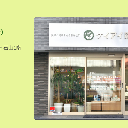
店）
ト石山1階