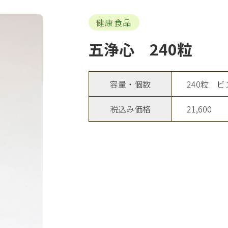
健康食品
五浄心 240粒
容量・個数
240粒 ビ
税込み価格
21,600